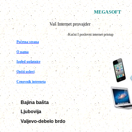
MEGASOFT
Vaš Internet provajder
-Kućni I poslovni internet pristup
Početna strana
O nama
I
zgled uplatnice
Opšti uslovi
Cenovnik internet
a
ba
ta
Bajina
š
Ljubovija
Valjevo-debelo brdo