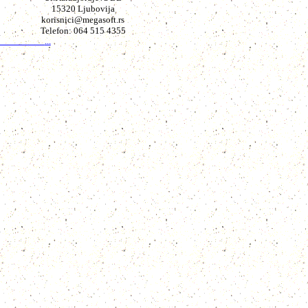
15320 Ljubovija
korisnici@megasoft.rs
Telefon: 064 515 4355
...